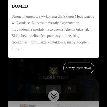
DOMED
Strona internetowa wykonana dla Sklepu Medycznego
w Ostrołęce. Na stronie zostały aktywowane
indywidualne moduły na życzenie Klienta takie jak
Sklep bez możliwości sprzedaży online, blog
(poradniki), formularze kontaktowe, mapy google i
inne.
Strony internetowe
