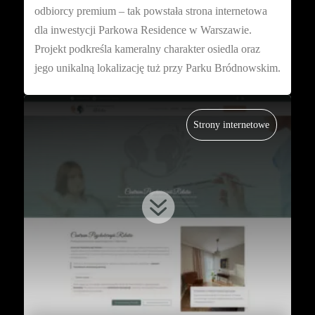
odbiorcy premium – tak powstała strona internetowa
dla inwestycji Parkowa Residence w Warszawie.
Projekt podkreśla kameralny charakter osiedla oraz
jego unikalną lokalizację tuż przy Parku Bródnowskim.
Strony internetowe
