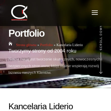
a
Portfolio

Strona główna
»
Portfolio
»
Kancelaria Liderio
Tworzymy strony od 2004 roku
Naszą misją jest tworzenie skutecznych, nowoczesnych i
bezpiecznych stron www, które realnie wspierają rozwój
biznesu naszych Klientów.
Kancelaria Liderio