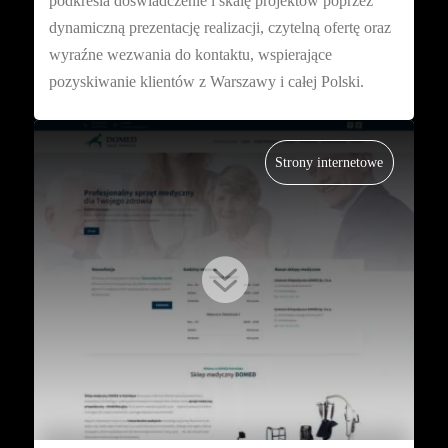
podkreśla doświadczenie i skalę projektów poprzez
dynamiczną prezentację realizacji, czytelną ofertę oraz
wyraźne wezwania do kontaktu, wspierające
pozyskiwanie klientów z Warszawy i całej Polski.
Strony internetowe
