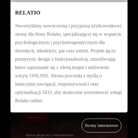
RELATIO
Stworzyliśmy nowoczesną i przyjazną użytkownikowi
stronę dla firmy Relatio, specjalizującej się w wsparciu
psychologicznym i psychoterapeutycznym dla
dorosłych, młodzieży, par oraz rodzin. Projekt łączy
przejrzysty design z funkcjonalnością, umożliwiając
łatwe zapoznanie się z ofertą terapii i umówienie
wizyty ONLINE. Strona powstała z myślą o
intuicyjnej nawigacji, responsywności oraz
optymalizacji SEO, aby skutecznie prezentować usługi
Relatio online.
Strony internetowe