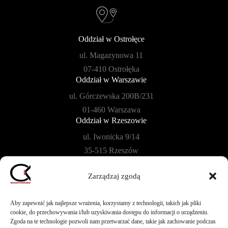
Oddział w Ostrołęce
ul. Magazynowa 11
07-410 Ostrołęka
Oddział w Warszawie
ul. Górczewska 200B/231
01-460 Warszawa
Oddział w Rzeszowie
ul. Iwonicka 9/14
35-515 Rzeszów
Oddział w Płońsku
Zarządzaj zgodą
ul. Szkolna 104B/40
09-100 Płońsk
Aby zapewnić jak najlepsze wrażenia, korzystamy z technologii, takich jak pliki
cookie, do przechowywania i/lub uzyskiwania dostępu do informacji o urządzeniu.
Zgoda na te technologie pozwoli nam przetwarzać dane, takie jak zachowanie podczas