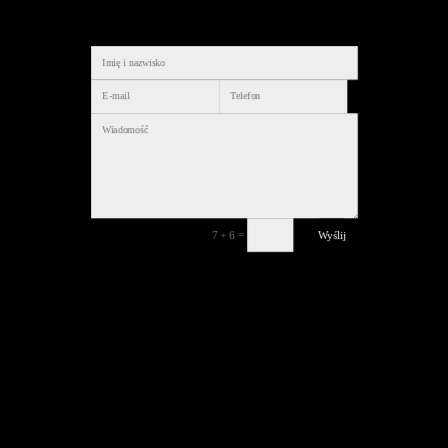
=
Wyślij
7 + 6