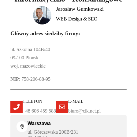
Jarosław Gumkowski
WEB Design & SEO
Główny adres siedziby firmy:
ul. Szkolna 104B/40
09-100 Płońsk
woj. mazowieckie
NIP
: 758-206-88-95
TELEFON
E-MAIL


+48 606 459 588
biuro@cik.net.pl
Warszawa

ul. Górczewska 200B/231