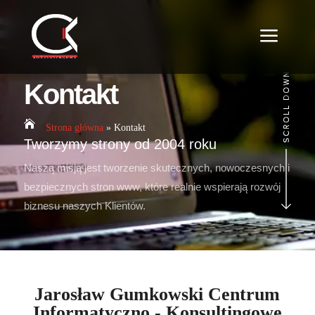
a
Kontakt

Strona główna
»
Kontakt
Tworzymy strony od 2004 roku
Naszą misją jest tworzenie skutecznych, nowoczesnych i
bezpiecznych stron www, które realnie wspierają rozwój
biznesu naszych Klientów.
Jarosław Gumkowski Centrum
Informatyczno - Konsultingowe