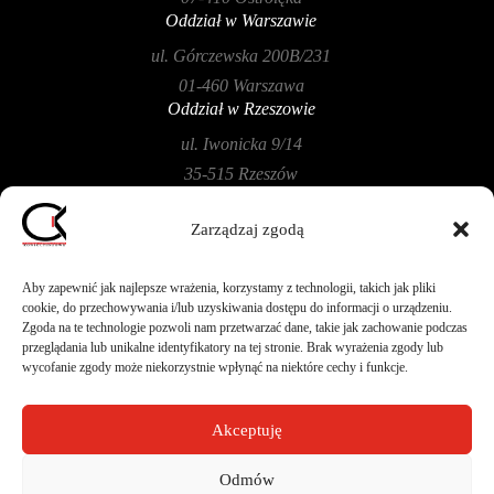
Oddział w Warszawie
ul. Górczewska 200B/231
01-460 Warszawa
Oddział w Rzeszowie
ul. Iwonicka 9/14
35-515 Rzeszów
Oddział w Płońsku
Zarządzaj zgodą
ul. Szkolna 104B/40
09-100 Płońsk
Aby zapewnić jak najlepsze wrażenia, korzystamy z technologii, takich jak pliki
cookie, do przechowywania i/lub uzyskiwania dostępu do informacji o urządzeniu.
Zgoda na te technologie pozwoli nam przetwarzać dane, takie jak zachowanie podczas
przeglądania lub unikalne identyfikatory na tej stronie. Brak wyrażenia zgody lub
wycofanie zgody może niekorzystnie wpłynąć na niektóre cechy i funkcje.
Akceptuję
Design by
CIK - Jarosław Gumkowski
Odmów
Copyright © 2026. All Rights Reserved.