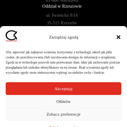
01-460 Warszawa
Oddział w Rzeszowie
ul. Iwonicka 9/14
35-515 Rzeszów
Oddział w Płońsku
Zarządzaj zgodą
ul. Szkolna 104B/40
09-100 Płońsk
Aby zapewnić jak najlepsze wrażenia, korzystamy z technologii, takich jak pliki
cookie, do przechowywania i/lub uzyskiwania dostępu do informacji o urządzeniu.
Zgoda na te technologie pozwoli nam przetwarzać dane, takie jak zachowanie podczas
przeglądania lub unikalne identyfikatory na tej stronie. Brak wyrażenia zgody lub
wycofanie zgody może niekorzystnie wpłynąć na niektóre cechy i funkcje.
Akceptuję
Design by
CIK - Jarosław Gumkowski
Odmów
Copyright © 2026. All Rights Reserved.
Zobacz preferencje