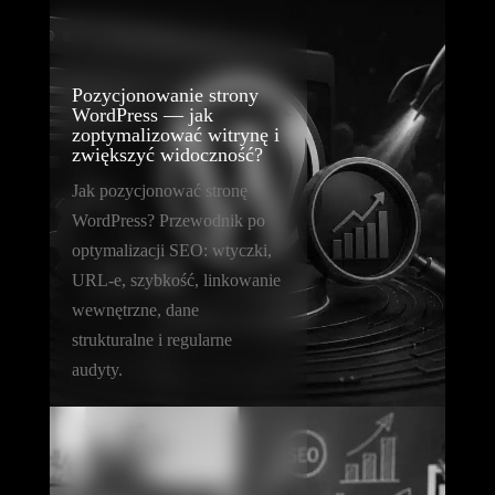
Pozycjonowanie strony
WordPress — jak
zoptymalizować witrynę i
zwiększyć widoczność?
Jak pozycjonować stronę
WordPress? Przewodnik po
optymalizacji SEO: wtyczki,
URL-e, szybkość, linkowanie
wewnętrzne, dane
strukturalne i regularne
audyty.