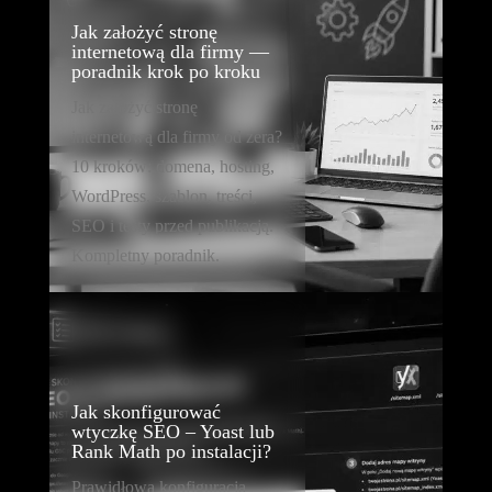
Jak założyć stronę
internetową dla firmy —
poradnik krok po kroku
Jak założyć stronę
internetową dla firmy od zera?
10 kroków: domena, hosting,
WordPress, szablon, treści,
SEO i testy przed publikacją.
Kompletny poradnik.
Jak skonfigurować
wtyczkę SEO – Yoast lub
Rank Math po instalacji?
Prawidłowa konfiguracja