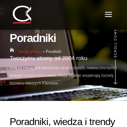
a
Poradniki

Strona główna
»
Poradniki
Tworzymy strony od 2004 roku
Naszą misją jest tworzenie skutecznych, nowoczesnych i
bezpiecznych stron www, które realnie wspierają rozwój
biznesu naszych Klientów.
Poradniki, wiedza i trendy