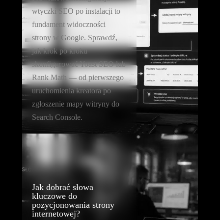
wtyczki SEO po instalacji to
fundament widoczności
strony w Google. Sprawdź,
jak krok po kroku
skonfigurować Yoast SEO lub
Rank Math — od pierwszego
uruchomienia kreatora po
zgłoszenie mapy witryny do
Search Console.
Jak dobrać słowa
kluczowe do
pozycjonowania strony
internetowej?