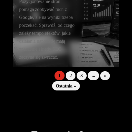
Pozycjonowanie stron
pomaga zdobywać ruch z
Google, ale na wyniki trzeba
poczekać. Sprawdź, od czego
zależy tempo efektów, jakie
działania naprawdę mają
znaczenie i kiedy SEO
zaczyna się zwracać.
Strona 1 z 5
1
2
3
...
»
Ostatnia »