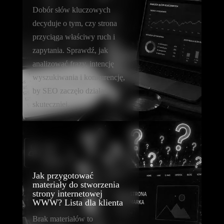
Dobór słów kluczowych
decyduje o tym, czy strona
przyciąga właściwy ruch i
zapytania. Sprawdź, jak
analizować frazy, intencję
wyszukiwania i konkurencję,
by SEO zaczęło działać
skuteczniej.
Jak przygotować
materiały do stworzenia
strony internetowej
WWW? Lista dla klienta
Brak materiałów to