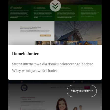

Domek Joniec
Strona internetowa dla domku całorocznego Zacisze
Wkry w miejscowości Joniec.
Strony internetowe