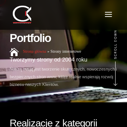
a
Portfolio

Strona główna
»
Strony internetowe
Tworzymy strony od 2004 roku
Naszą misją jest tworzenie skutecznych, nowoczesnych i
bezpiecznych stron www, które realnie wspierają rozwój
biznesu naszych Klientów.
Realizacje z kategorii