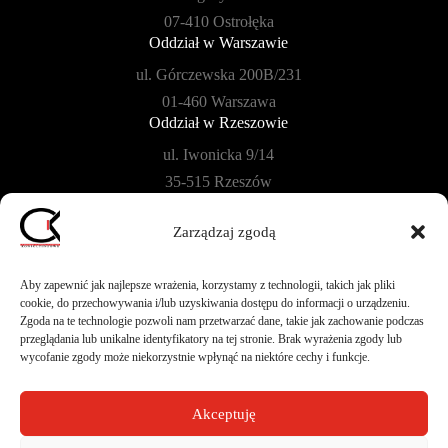
07-410 Ostrołęka
Oddział w Warszawie
ul. Górczewska 200B/231
01-460 Warszawa
Oddział w Rzeszowie
ul. Iwonicka 9/14
35-515 Rzeszów
Oddział w Płońsku
Zarządzaj zgodą
ul. Szkolna 104B/40
09-100 Płońsk
Aby zapewnić jak najlepsze wrażenia, korzystamy z technologii, takich jak pliki
cookie, do przechowywania i/lub uzyskiwania dostępu do informacji o urządzeniu.
Zgoda na te technologie pozwoli nam przetwarzać dane, takie jak zachowanie podczas
przeglądania lub unikalne identyfikatory na tej stronie. Brak wyrażenia zgody lub
wycofanie zgody może niekorzystnie wpłynąć na niektóre cechy i funkcje.
Akceptuję
Design by
CIK - Jarosław Gumkowski