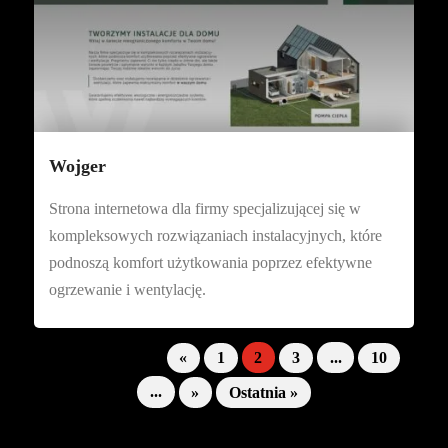
Wojger
Strona internetowa dla firmy specjalizującej się w
kompleksowych rozwiązaniach instalacyjnych, które
podnoszą komfort użytkowania poprzez efektywne
ogrzewanie i wentylację.
Strona 2 z 13
«
1
2
3
...
10
...
»
Ostatnia »