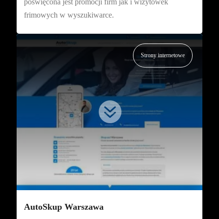
poświęcona jest promocji firm jak i wizytówek
frimowych w wyszukiwarce.
Strony internetowe

AutoSkup Warszawa