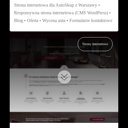
Strona internetowa dla AutoSkup z Warszawy •
Responsywna strona internetowa (CMS WordPress) •
Blog • Oferta • Wycena auta • Formularze kontaktowe
Strony internetowe
