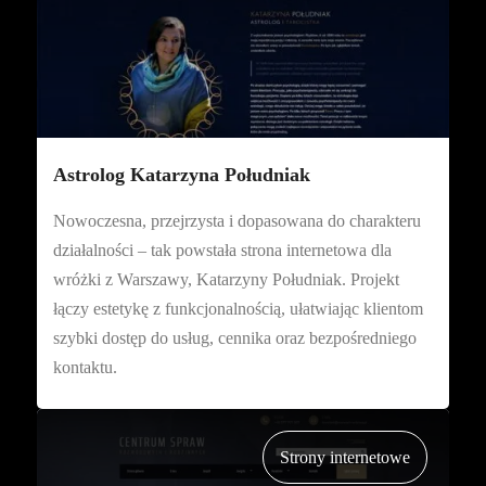
Astrolog Katarzyna Południak
Nowoczesna, przejrzysta i dopasowana do charakteru
działalności – tak powstała strona internetowa dla
wróżki z Warszawy, Katarzyny Południak. Projekt
łączy estetykę z funkcjonalnością, ułatwiając klientom
szybki dostęp do usług, cennika oraz bezpośredniego
kontaktu.
Strony internetowe