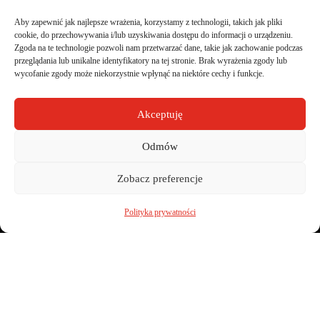
09-100 Płońsk
Aby zapewnić jak najlepsze wrażenia, korzystamy z technologii, takich jak pliki
cookie, do przechowywania i/lub uzyskiwania dostępu do informacji o urządzeniu.
Zgoda na te technologie pozwoli nam przetwarzać dane, takie jak zachowanie podczas
Lion Security
przeglądania lub unikalne identyfikatory na tej stronie. Brak wyrażenia zgody lub
wycofanie zgody może niekorzystnie wpłynąć na niektóre cechy i funkcje.
Strona internetowa stworzona dla agencji ochrony •
Lion Security Warszawa
Akceptuję
Design by
CIK - Jarosław Gumkowski
Odmów
Copyright © 2026. All Rights Reserved.
Strony internetowe
Zobacz preferencje
Polityka prywatności
