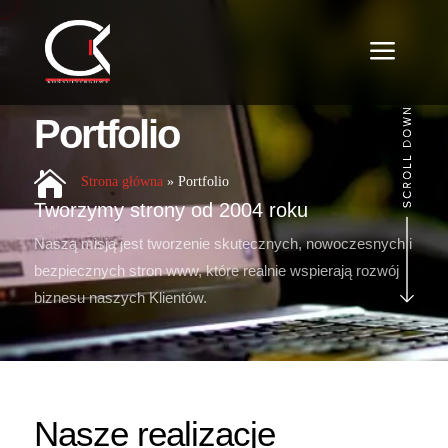
a
Portfolio

Strona główna
»
Portfolio
Tworzymy strony od 2004 roku
Naszą misją jest tworzenie skutecznych, nowoczesnych i
bezpiecznych stron www, które realnie wspierają rozwój
biznesu naszych Klientów.
Nasze realizacje