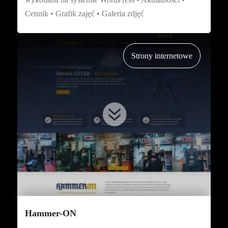
Cennik • Grafik zajęć • Galeria zdjęć
O nas
Oferta
Strony internetowe
Poradniki
Portfolio

FAQ
Kontakt
Zasady bezpieczeństwa
Polityka prywatności
Hammer-ON
Polityka plików cookies (EU)