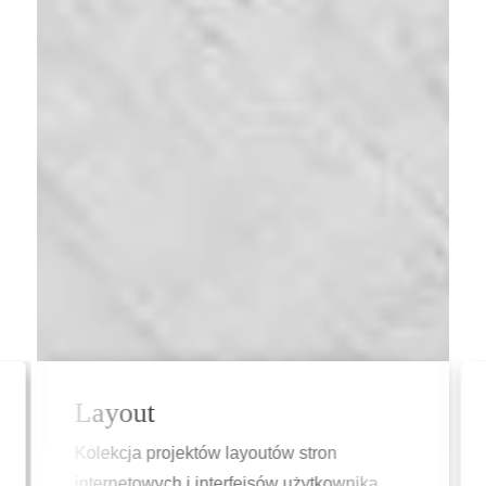
Grafika
Realizacje graficzne obejmujące materiały
ka.
reklamowe, infografiki i elementy wizualne.