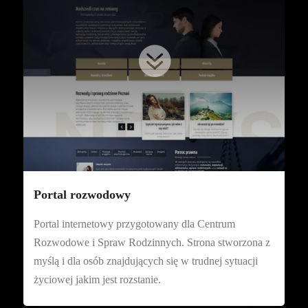

Portal rozwodowy
Portal internetowy przygotowany dla Centrum
Rozwodowe i Spraw Rodzinnych. Strona stworzona z
myślą i dla osób znajdujących się w trudnej sytuacji
życiowej jakim jest rozstanie.