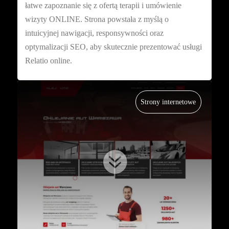
łatwe zapoznanie się z ofertą terapii i umówienie
wizyty ONLINE. Strona powstała z myślą o
intuicyjnej nawigacji, responsywności oraz
optymalizacji SEO, aby skutecznie prezentować usługi
Relatio online.
Strony internetowe
