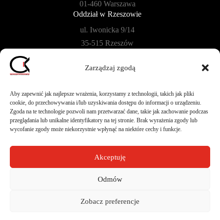
01-460 Warszawa
Oddział w Rzeszowie
ul. Iwonicka 9/14
35-515 Rzeszów
Oddział w Płońsku
Zarządzaj zgodą
ul. Szkolna 104B/40
09-100 Płońsk
Aby zapewnić jak najlepsze wrażenia, korzystamy z technologii, takich jak pliki
cookie, do przechowywania i/lub uzyskiwania dostępu do informacji o urządzeniu.
Zgoda na te technologie pozwoli nam przetwarzać dane, takie jak zachowanie podczas
przeglądania lub unikalne identyfikatory na tej stronie. Brak wyrażenia zgody lub
wycofanie zgody może niekorzystnie wpłynąć na niektóre cechy i funkcje.
Akceptuję
Design by
CIK - Jarosław Gumkowski
Odmów
Copyright © 2026. All Rights Reserved.
Zobacz preferencje