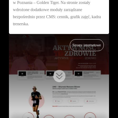
w Poznania – Golden Tiger. Na stronie zostały
wdrożone dodatkowe moduły zarządzane
bezpośrednio przez CMS: cennik, grafik zajęć, kadra
trenerska.
Strony internetowe
