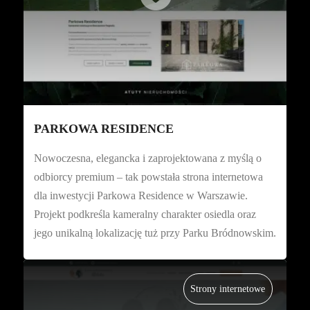
PARKOWA RESIDENCE
Nowoczesna, elegancka i zaprojektowana z myślą o
odbiorcy premium – tak powstała strona internetowa
dla inwestycji Parkowa Residence w Warszawie.
Projekt podkreśla kameralny charakter osiedla oraz
jego unikalną lokalizację tuż przy Parku Bródnowskim.
Strony internetowe