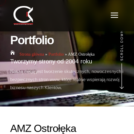
a
Portfolio

Strona główna
»
Portfolio
»
AMZ Ostrołęka
Tworzymy strony od 2004 roku
Naszą misją jest tworzenie skutecznych, nowoczesnych i
bezpiecznych stron www, które realnie wspierają rozwój
biznesu naszych Klientów.
AMZ Ostrołęka