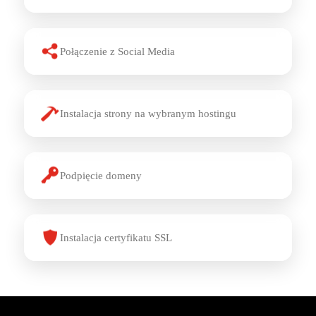
Połączenie z Social Media
Instalacja strony na wybranym hostingu
Podpięcie domeny
Instalacja certyfikatu SSL