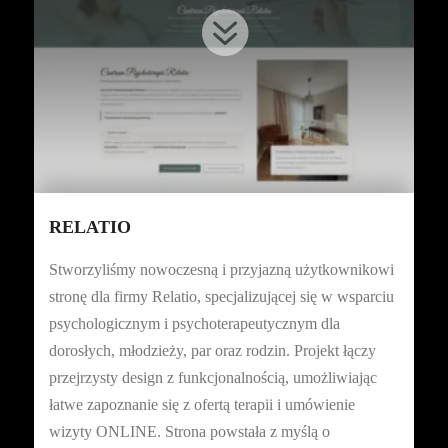

RELATIO
Stworzyliśmy nowoczesną i przyjazną użytkownikowi
stronę dla firmy Relatio, specjalizującej się w wsparciu
psychologicznym i psychoterapeutycznym dla
dorosłych, młodzieży, par oraz rodzin. Projekt łączy
przejrzysty design z funkcjonalnością, umożliwiając
łatwe zapoznanie się z ofertą terapii i umówienie
wizyty ONLINE. Strona powstała z myślą o