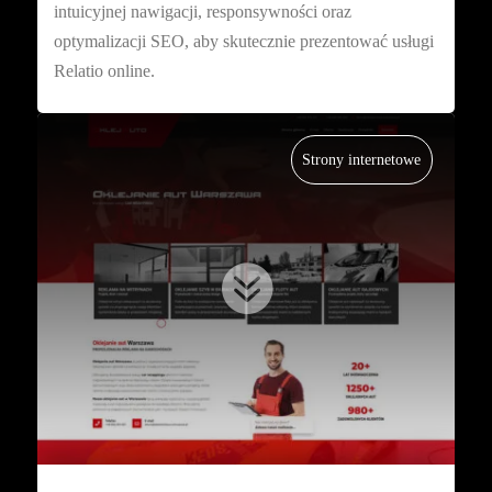
intuicyjnej nawigacji, responsywności oraz
optymalizacji SEO, aby skutecznie prezentować usługi
Relatio online.
Strony internetowe
