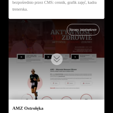
bezpośrednio przez CMS: cennik, grafik zajęć, kadra
trenerska.
Strony internetowe

AMZ Ostrołęka