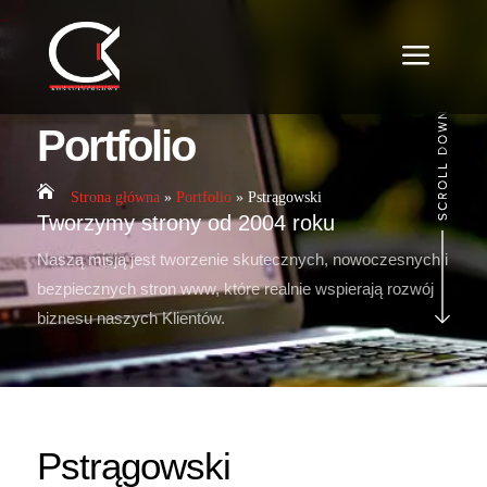
a
Portfolio

Strona główna
»
Portfolio
»
Pstrągowski
Tworzymy strony od 2004 roku
Naszą misją jest tworzenie skutecznych, nowoczesnych i
bezpiecznych stron www, które realnie wspierają rozwój
biznesu naszych Klientów.
Pstrągowski