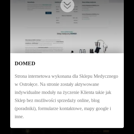

DOMED
Strona internetowa wykonana dla Sklepu Medycznego
w Ostrołęce. Na stronie zostały aktywowane
indywidualne moduły na życzenie Klienta takie jak
Sklep bez możliwości sprzedaży online, blog
(poradniki), formularze kontaktowe, mapy google i
inne.