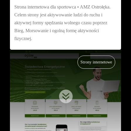
Strona internetowa dla sportowca • AMZ Ostrołęka.
Celem strony jest aktywowanie ludzi do ruchu i
aktywnej formy spędzania wolnego czasu poprzez
Bieg, Morsowanie i ogolną formę aktywności
fizycznej.
Strony internetowe
