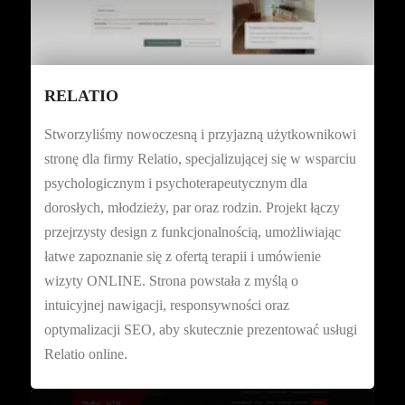
RELATIO
Stworzyliśmy nowoczesną i przyjazną użytkownikowi
stronę dla firmy Relatio, specjalizującej się w wsparciu
psychologicznym i psychoterapeutycznym dla
dorosłych, młodzieży, par oraz rodzin. Projekt łączy
przejrzysty design z funkcjonalnością, umożliwiając
łatwe zapoznanie się z ofertą terapii i umówienie
wizyty ONLINE. Strona powstała z myślą o
intuicyjnej nawigacji, responsywności oraz
optymalizacji SEO, aby skutecznie prezentować usługi
Relatio online.