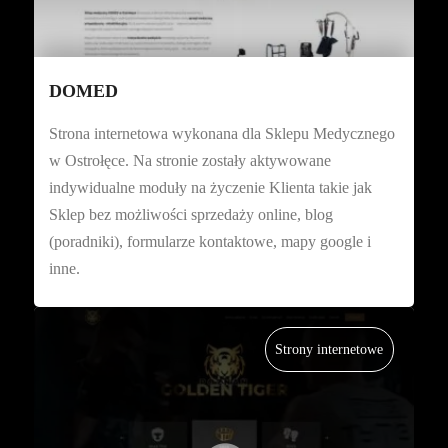
DOMED
Strona internetowa wykonana dla Sklepu Medycznego
w Ostrołęce. Na stronie zostały aktywowane
indywidualne moduły na życzenie Klienta takie jak
Sklep bez możliwości sprzedaży online, blog
(poradniki), formularze kontaktowe, mapy google i
inne.
Strony internetowe