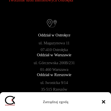
Tworzenie stron internetowych Ostrołęka
Oddział w Ostrołęce
ul. Magazynowa 11
07-410 Ostrołęka
Oddział w Warszawie
ul. Górczewska 200B/231
01-460 Warszawa
Oddział w Rzeszowie
ul. Iwonicka 9/14
35-515 Rzeszów
Oddział w Płońsku
Zarządzaj zgodą
ul. Szkolna 104B/40
09-100 Płońsk