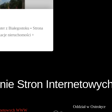
ter z Białegostoku • Strona
acje nieruchomości +
nie Stron Internetow
Oddział w Ostrołęce
ternetowych WWW