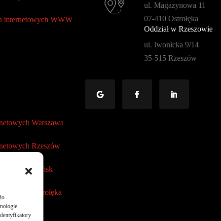
ul. Magazynowa 11
07-410 Ostrołęka
on internetowych WWW
Oddział w Rzeszowie
ul. Iwonicka 9/14
35-515 Rzeszów
ernetowych Warszawa
ernetowych Rzeszów
rnetowych Płońsk
rnetowych Ostrołęka
do
hnologie
dentyfikatory