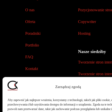
O nas
Pozycjonowanie str
Oferta
Copywriter
Poradniki
Hosting
Portfolio
Nasze siedziby
FAQ
Tworzenie stron int
Kontakt
Tworzenie stron int
Tworzenie stron inte
Zasady bezpieczeństwa
Zarządzaj zgodą
Polityka prywatności
Tworzenie stron inte
Aby zapewnić jak najlepsze wrażenia, korzystamy z technologii, takich jak pliki cookie, 
przechowywania i/lub uzyskiwania dostępu do informacji o urządzeniu. Zgoda na te tec
Polityka plików cookies (EU)
pozwoli nam przetwarzać dane, takie jak zachowanie podczas przeglądania lub unikalne i