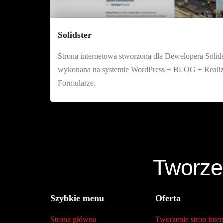
Solidster
Strona internetowa stworzona dla Dewelopera Solids
wykonana na systemie WordPress + BLOG + Realiz
Formularze.
Tworze
Szybkie menu
Oferta
Strona główna
Tworzenie stron in