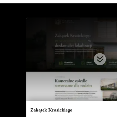

Zakątek Krasickiego