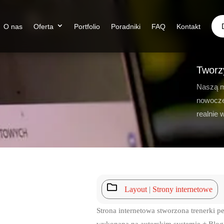
O nas
Oferta
Portfolio
Poradniki
FAQ
Kontakt
Tworz
Naszą m
nowocze
realnie 

Layout
|
Strony internetowe
Strona internetowa stworzona trenerki p
wykonana na autorskim systemie + Blog 