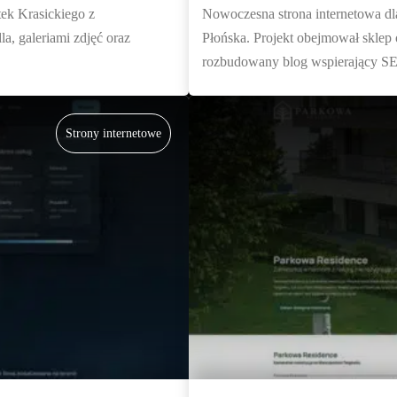
tek Krasickiego z
Nowoczesna strona internetowa dla
, galeriami zdjęć oraz
Płońska. Projekt obejmował sklep 
rozbudowany blog wspierający SE
Strony internetowe