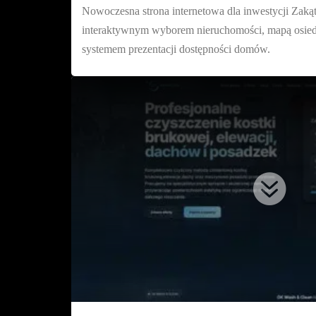
Nowoczesna strona internetowa dla inwestycji Zaką
interaktywnym wyborem nieruchomości, mapą osiedla
systemem prezentacji dostępności domów.
