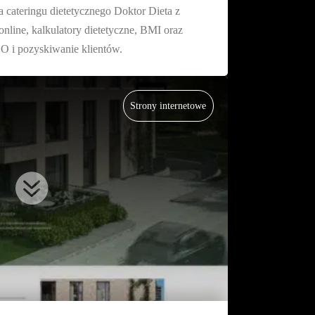
 cateringu dietetycznego Doktor Dieta z
online, kalkulatory dietetyczne, BMI oraz
O i pozyskiwanie klientów.
Strony internetowe
