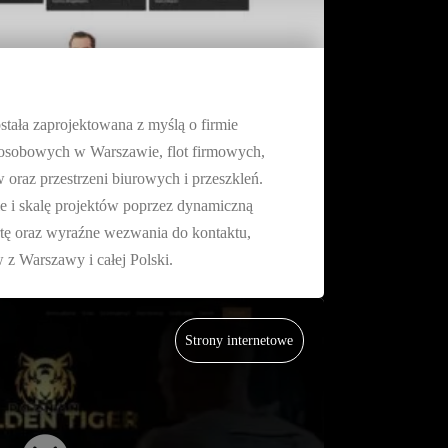
tała zaprojektowana z myślą o firmie
ut osobowych w Warszawie, flot firmowych,
raz przestrzeni biurowych i przeszkleń.
e i skalę projektów poprzez dynamiczną
fertę oraz wyraźne wezwania do kontaktu,
 z Warszawy i całej Polski.
Strony internetowe