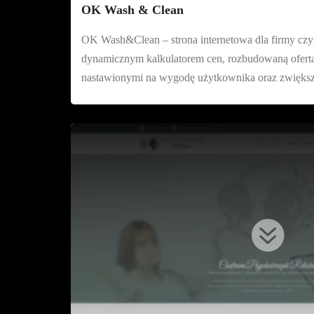
OK Wash & Clean
OK Wash&Clean – strona internetowa dla firmy czy
dynamicznym kalkulatorem cen, rozbudowaną ofertą
nastawionymi na wygodę użytkownika oraz zwiększe
