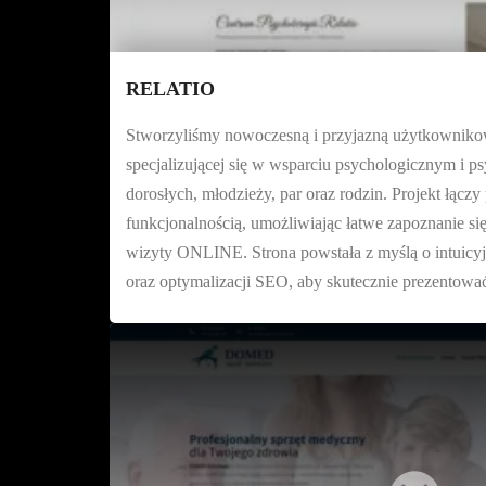
RELATIO
Stworzyliśmy nowoczesną i przyjazną użytkownikowi
specjalizującej się w wsparciu psychologicznym i p
dorosłych, młodzieży, par oraz rodzin. Projekt łączy 
funkcjonalnością, umożliwiając łatwe zapoznanie się 
wizyty ONLINE. Strona powstała z myślą o intuicyj
oraz optymalizacji SEO, aby skutecznie prezentować 