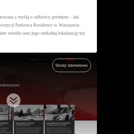
towana z myślą o odbiorcy premium – tak
inwestycji Parkowa Residence w Warszawie.
ter osiedla oraz jego unikalną lokalizację tuż
Strony internetowe
