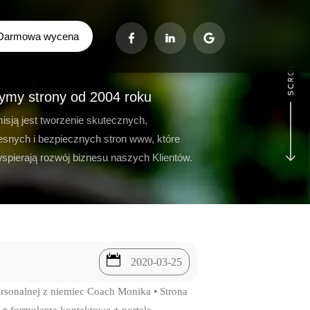
Darmowa wycena
ymy strony od 2004 roku
isją jest tworzenie skutecznych,
snych i bezpiecznych stron www, które
wspierają rozwój biznesu naszych Klientów.

2020-03-25
ersonalnej z niemiec Coach Monika • Strona
+ formularze kontaktowe + portale