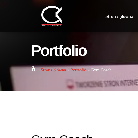
Strona główna
Portfolio

Strona główna
»
Portfolio
»
Gym Coach