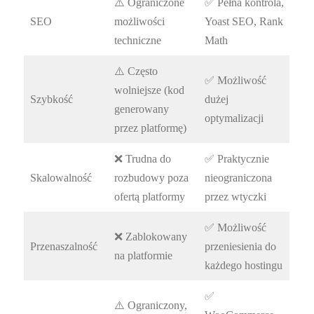
⚠️ Ograniczone
✅ Pełna kontrola,
SEO
możliwości
Yoast SEO, Rank
techniczne
Math
⚠️ Często
✅ Możliwość
wolniejsze (kod
Szybkość
dużej
generowany
optymalizacji
przez platformę)
❌ Trudna do
✅ Praktycznie
Skalowalność
rozbudowy poza
nieograniczona
ofertą platformy
przez wtyczki
✅ Możliwość
❌ Zablokowany
Przenaszalność
przeniesienia do
na platformie
każdego hostingu
✅
⚠️ Ograniczony,