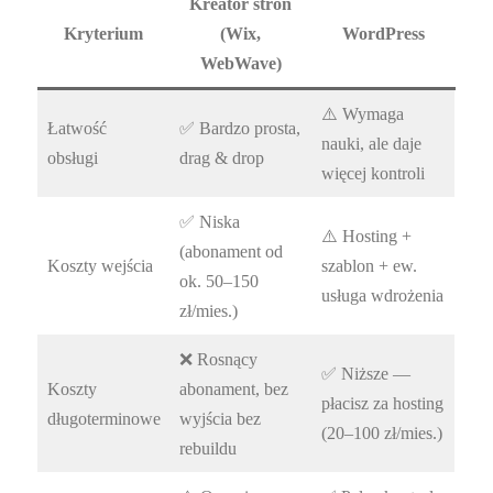
Kreator stron
Kryterium
(Wix,
WordPress
WebWave)
⚠️ Wymaga
Łatwość
✅ Bardzo prosta,
nauki, ale daje
obsługi
drag & drop
więcej kontroli
✅ Niska
⚠️ Hosting +
(abonament od
Koszty wejścia
szablon + ew.
ok. 50–150
usługa wdrożenia
zł/mies.)
❌ Rosnący
✅ Niższe —
Koszty
abonament, bez
płacisz za hosting
długoterminowe
wyjścia bez
(20–100 zł/mies.)
rebuildu