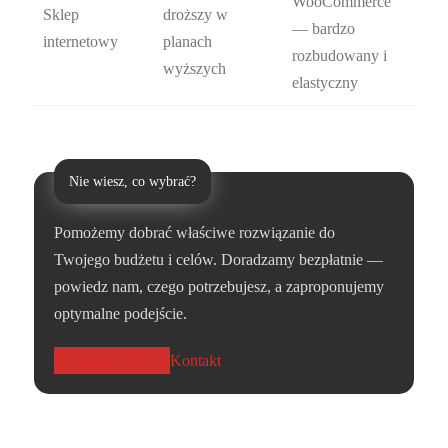
WooCommerce
Sklep
droższy w
— bardzo
internetowy
planach
rozbudowany i
wyższych
elastyczny
Nie wiesz, co wybrać?
Pomożemy dobrać właściwe rozwiązanie do
Twojego budżetu i celów. Doradzamy bezpłatnie —
powiedz nam, czego potrzebujesz, a zaproponujemy
optymalne podejście.
Bezpłatna wycena
Kontakt