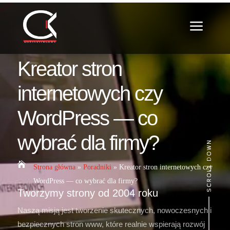
a
Kreator stron
internetowych czy
WordPress — co
wybrać dla firmy?

Strona główna
»
Poradniki
»
Kreator stron internetowych czy
WordPress — co wybrać dla firmy?
Tworzymy strony od 2004 roku
Naszą misją jest tworzenie skutecznych, nowoczesnych i
bezpiecznych stron www, które realnie wspierają rozwój