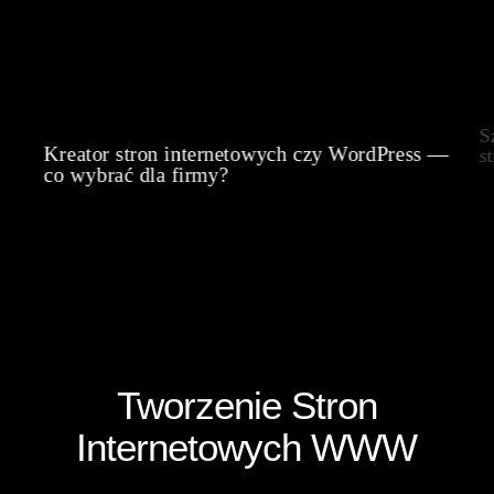
P
 —
z
Szablony WordPress — jak wybrać szablon
w
strony dla firmy?
Tworzenie Stron
Internetowych WWW