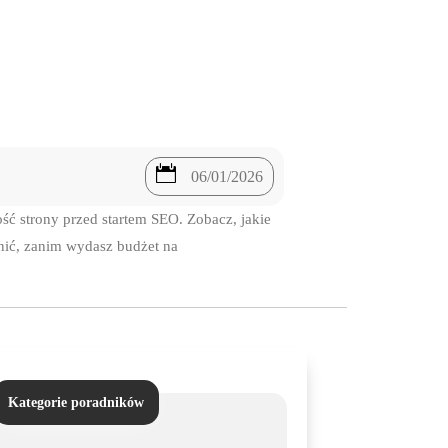

06/01/2026
ć strony przed startem SEO. Zobacz, jakie
cenić, zanim wydasz budżet na
Kategorie poradników