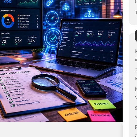
M
i
M
K
s
z