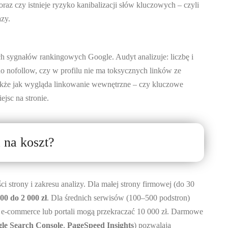
 czy istnieje ryzyko kanibalizacji słów kluczowych – czyli
azy.
ych sygnałów rankingowych Google. Audyt analizuje: liczbę i
o nofollow, czy w profilu nie ma toksycznych linków ze
akże jak wygląda linkowanie wewnętrzne – czy kluczowe
jsc na stronie.
 na koszt?
 strony i zakresu analizy. Dla małej strony firmowej (do 30
00 do 2 000 zł
. Dla średnich serwisów (100–500 podstron)
h e-commerce lub portali mogą przekraczać 10 000 zł. Darmowe
le Search Console
,
PageSpeed Insights
) pozwalają