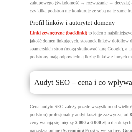
zakupowego (świadomość → rozważanie → decyzja) oraz
czy kilka podstron nie konkuruje ze sobą na te same fr
Profil linków i autorytet domeny
Linki zewnętrzne (backlinki)
to jeden z najsilniejsz
jakość domen linkujących, stosunek linków dofollow d
spamerskich stron (mogą skutkować karą Google), a t
podstrony mają odpowiednią liczbę linków z innych mie
Audyt SEO – cena i co wpływa
Cena audytu SEO zależy przede wszystkim od wielkości
podstron) profesjonalny audyt kosztuje zazwyczaj od
8
ceny wahają się między
2 000 a 6 000 zł
, a dla dużyc
narzędzia online (
Screaming Frog
w wersji free,
Goog