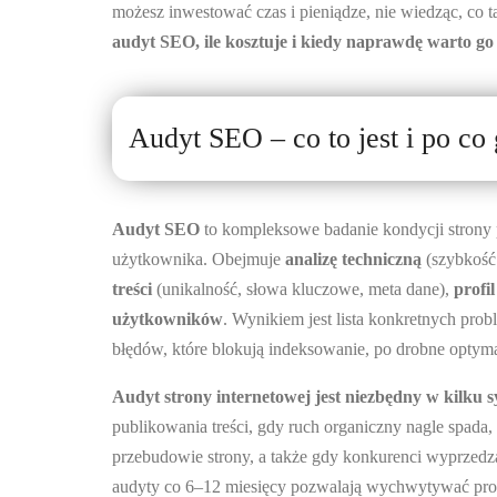
możesz inwestować czas i pieniądze, nie wiedząc, co
audyt SEO, ile kosztuje i kiedy naprawdę warto go 
Audyt SEO – co to jest i po co 
Audyt SEO
to kompleksowe badanie kondycji stron
użytkownika. Obejmuje
analizę techniczną
(szybkość 
treści
(unikalność, słowa kluczowe, meta dane),
profi
użytkowników
. Wynikiem jest lista konkretnych pr
błędów, które blokują indeksowanie, po drobne opty
Audyt strony internetowej jest niezbędny w kilku 
publikowania treści, gdy ruch organiczny nagle spada
przebudowie strony, a także gdy konkurenci wyprzedza
audyty co 6–12 miesięcy pozwalają wychwytywać pr