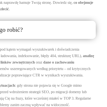
 tak naprawdę hamuje Twoją stronę. Dowiedz się,
co obejmuje
zlecić
.
go robić?
y pod kątem wymagań wyszukiwarek i doświadczenia
ładowania, indeksowanie, błędy 404, strukturę URL),
analizę
l linków zewnętrznych
oraz
dane o zachowaniu
oblemów uszeregowanych według priorytetu – od krytycznych
malizacje poprawiające CTR w wynikach wyszukiwania.
sytuacjach
: gdy strona nie pojawia się w Google mimo
, przed wdrożeniem strategii SEO, po migracji domeny lub
ją Cię na frazy, które wcześniej miałeś w TOP 3. Regularne
oblemy zanim zaczną wpływać na widoczność.