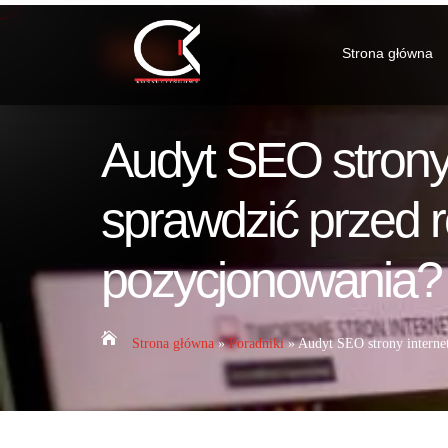
Strona główna
Audyt SEO strony
sprawdzić przed 
pozycjonowania?

Strona główna
»
Poradniki
»
Audyt SEO strony interne