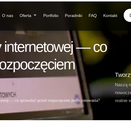
O nas
Oferta
Portfolio
Poradniki
FAQ
Kontakt
 internetowej — co
rozpoczęciem
Tworz
Naszą m
nowocze
realnie 
towej — co sprawdzić przed rozpoczęciem pozycjonowania?