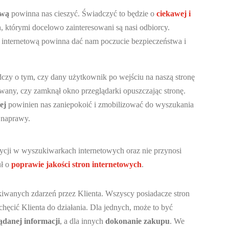
ową
powinna nas cieszyć. Świadczyć to będzie o
ciekawej i
h, którymi docelowo zainteresowani są nasi odbiorcy.
 internetową powinna dać nam poczucie bezpieczeństwa i
czy o tym, czy dany użytkownik po wejściu na naszą stronę
sowany, czy zamknął okno przeglądarki opuszczając stronę.
ej
powinien nas zaniepokoić i zmobilizować do wyszukania
 naprawy.
zycji w wyszukiwarkach internetowych oraz nie przynosi
uł o
poprawie jakości stron internetowych
.
ekiwanych zdarzeń przez Klienta. Wszyscy posiadacze stron
chęcić Klienta do działania. Dla jednych, może to być
ądanej informacji
, a dla innych
dokonanie zakupu
. We