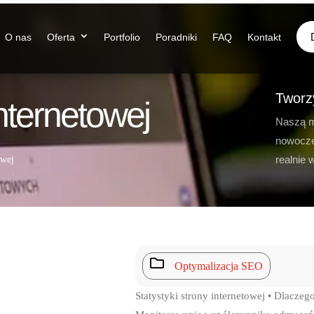
O nas
Oferta
Portfolio
Poradniki
FAQ
Kontakt
Tworz
internetowej
Naszą m
nowocze
realnie 
owej

Optymalizacja SEO
Statystyki strony internetowej • Dlacze