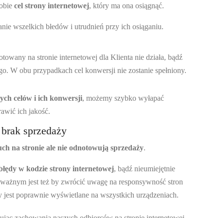
obie
cel strony internetowej
, który ma ona osiągnąć.
ie wszelkich błedów i utrudnień przy ich osiąganiu.
towany na stronie internetowej dla Klienta nie działa, bądź
go. W obu przypadkach cel konwersji nie zostanie spełniony.
ch celów i ich konwersji
, możemy szybko wyłapać
rawić ich jakość.
e brak sprzedaży
ch na stronie ale nie odnotowują sprzedaży
.
błędy w kodzie strony internetowej
, bądź nieumiejętnie
 ważnym jest też by zwrócić uwagę na responsywność stron
y jest poprawnie wyświetlane na wszystkich urządzeniach.
ując zachowania naszych odbiorców na stronie internetowej.