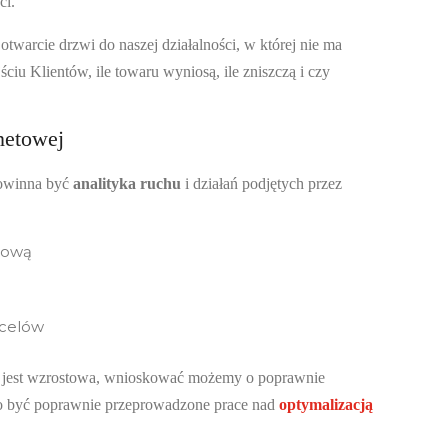
ci.
 otwarcie drzwi do naszej działalności, w której nie ma
iu Klientów, ile towaru wyniosą, ile zniszczą i czy
netowej
 powinna być
analityka ruchu
i działań podjętych przez
etową
 celów
e jest wzrostowa, wnioskować możemy o poprawnie
o być poprawnie przeprowadzone prace nad
optymalizacją