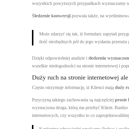
wszystkich powyższych przypadkach wyznaczamy s
Śledzenie konwersji
pozwala także, na wyeliminowan
Może zdarzyć się tak, iż formularz zapytań przygo
ilość niezbędnych pól do jego wysłania przeraża 
Dzięki odpowiedniej analizie i
śledzeniu wyznaczony
wszelkie niedogodności na stronie internetowej i pop
Duży ruch na stronie internetowej al
Często otrzymuje informację, iż Klienci mają
duży ru
Przyczyną takiego zachowania są najczęściej
proste 
wyznaczona droga, którą ma przebyć Klient. Bardzo
internetowych, czy wszystko to co zaprojektowaliśm
Konkretne odpowiedzi uzyskamy śledząc i analiz