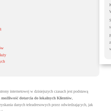
K
s
ą
z
lów
daży
ych
trony internetowej w dzisiejszych czasach jest podstawą
m
możliwość dotarcia do lokalnych Klientów
,
zyskania danych teleadresowych przez odwiedzających, jak