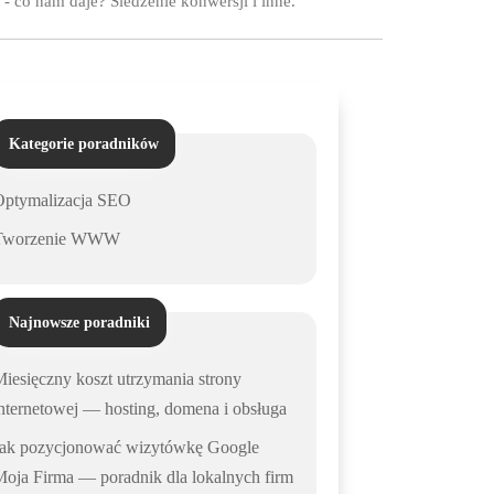
 co nam daje? Śledzenie konwersji i inne.
Kategorie poradników
Optymalizacja SEO
Tworzenie WWW
Najnowsze poradniki
iesięczny koszt utrzymania strony
nternetowej — hosting, domena i obsługa
Jak pozycjonować wizytówkę Google
oja Firma — poradnik dla lokalnych firm