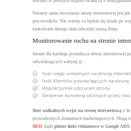
również w pewnym stopniu świadczy o wiarygodnoś
Niestety samo stworzenie strony internetowej jest jak
pracowników. Nie wiemy co będzie się działo po wejśc
ktokolwiek danego dnia odwiedzi naszą firmę.
Monitorowanie ruchu na stronie inter
Istotne dla każdego posiadacza strony internetowej
odwiedzających witrynę tj.:
Ilość wejść unikalnych na stronę intern
R
Ilość Klientów powracających na stronę
R
Współczynnik odrzuceń strony
R
Śledzenie konwersji istotnych przez nas
R
Ilość unikalnych wejść na stronę internetową
o il
prowadzonych działaniach marketingowych. Mogą t
SEO
, bądź
płatne linki reklamowe w Google ADS
.