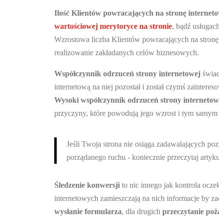
Ilość Klientów powracających na stronę internet
wartościowej merytoryce na stronie
, bądź usługac
Wzrostowa liczba Klientów powracających na stronę
realizowanie zakładanych celów biznesowych.
Współczynnik odrzuceń strony internetowej
świad
internetową na niej pozostał i został czymś zaintere
Wysoki współczynnik odrzuceń strony internetow
przyczyny, które powodują jego wzrost i tym samym
Jeśli Twoja strona nie osiąga zadawalających po
porządanego ruchu - koniecznie przeczytaj artyk
Śledzenie konwersji
to nic innego jak kontrola ocz
internetowych zamieszczają na nich informacje by za
wysłanie formularza
, dla drugich
przeczytanie poż