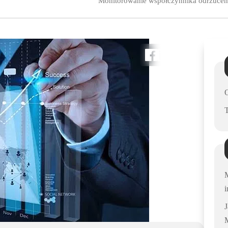
Monitorowanie współczynnika odrzuceń -
M
i
M