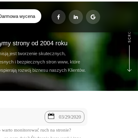
Darmowa wycena
ymy strony od 2004 roku
isją jest tworzenie skutecznych,
snych i bezpiecznych stron www, które
wspierają rozwój biznesu naszych Klientów.

03/29/2020
go warto monitorować ruch na stronie?